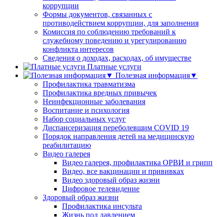
коррупции
Формы документов, связанных с
противодействием коррупции, для заполнения
Комиссия по соблюдению требований к
служебному поведению и урегулированию
конфликта интересов
Сведения о доходах, расходах, об имуществе
Платные услуги
Полезная информация▼
Профилактика травматизма
Профилактика вредных привычек
Неинфекционные заболевания
Воспитание и психология
Набор социальных услуг
Диспансеризация переболевшим COVID 19
Порядок направления детей на медицинскую
реабилитацию
Видео галерея
Видео галерея, профилактика ОРВИ и грипп
Видео, все вакцинации и прививках
Видео здоровый образ жизни
Цифровое телевидение
Здоровый образ жизни
Профилактика инсульта
Жизнь под давлением