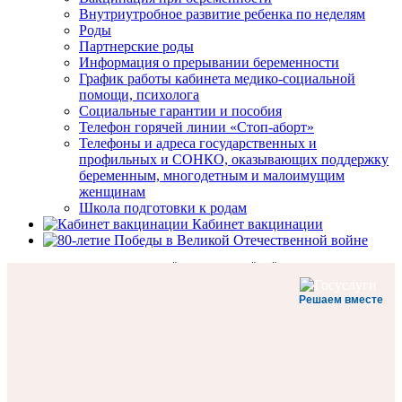
Внутриутробное развитие ребенка по неделям
Роды
Партнерские роды
Информация о прерывании беременности
График работы кабинета медико-социальной
помощи, психолога
Социальные гарантии и пособия
Телефон горячей линии «Стоп-аборт»
Телефоны и адреса государственных и
профильных и СОНКО, оказывающих поддержку
беременным, многодетным и малоимущим
женщинам
Школа подготовки к родам
Кабинет вакцинации
Год единства народов России
Номера телефонов
Регистратура (взрослое подразделение)
Регистратура (детское подразделение)
80-Я ГОДОВЩИНА ПОБЕДЫ В ВЕЛИКОЙ ОТЕЧЕСТВЕННОЙ ВОЙНЕ 1941–1945 ГОДОВ
Номер Call-центра: 400-266. Вызов неотложной помощи: 400-266
3-й этаж, регистратура поликлиники
3-й этаж, регистратура поликлиники
Решаем вместе