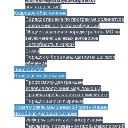
Информация о врачах (детское
подразделение)
Кадровое обеспечение
Порядок приема по программе ординатура
Положение о целевом обучении
Общие сведения о порядке работы МО по
заключению целевых договоров
Потребность в кадрах
Схема
Порядок отбора кандидатов на целевое
обучение
Лицензии МО
Полезная информация
Профосмотр для граждан
Условия получения мед. помощи
Правила пребывания в поликлинике
Порядок записи к врачам
Новая модель медицинской организации
Всеобщая диспансеризация
Информация по диспансеризации
Результаты проведения проф. мероприятий