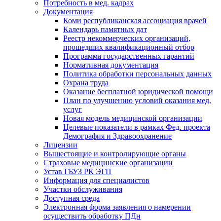
Потребность в мед. кадрах
Документация
Коми республиканская ассоциация врачей
Календарь памятных дат
Реестр некоммерческих организаций,
прошедших квалификационный отбор
Программа государственных гарантий
Нормативная документация
Политика обработки персональных данных
Охрана труда
Оказание бесплатной юридической помощи
План по улучшению условий оказания мед.
услуг
Новая модель медицинской организации
Целевые показатели в рамках Фед. проекта
Демография и Здравоохранение
Лицензии
Вышестоящие и контролирующие органы
Страховые медицинские организации
Устав ГБУЗ РК ЭГП
Информация для специалистов
Участки обслуживания
Доступная среда
Электронная форма заявления о намерении
осуществить обработку ПДн