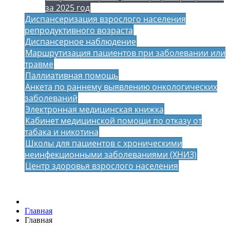
за 2025 год
Диспансеризация взрослого населения
репродуктивного возраста
Диспансерное наблюдение
Маршрутизация пациентов при заболевании или
травме
Паллиативная помощь
Анкета по раннему выявлению онкологических
заболеваний
Электронная медицинская книжка
Кабинет медицинской помощи по отказу от
табака и никотина
Школы для пациентов с хроническими
неинфекционными заболеваниями (ХНИЗ)
Центр здоровья взрослого населения
Главная
Главная