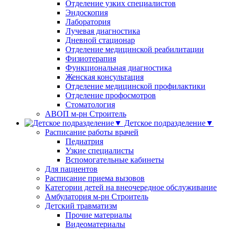
Отделение узких специалистов
Эндоскопия
Лаборатория
Лучевая диагностика
Дневной стационар
Отделение медицинской реабилитации
Физиотерапия
Функциональная диагностика
Женская консультация
Отделение медицинской профилактики
Отделение профосмотров
Стоматология
АВОП м-рн Строитель
Детское подразделение▼
Расписание работы врачей
Педиатрия
Узкие специалисты
Вспомогательные кабинеты
Для пациентов
Расписание приема вызовов
Категории детей на внеочередное обслуживание
Амбулатория м-рн Строитель
Детский травматизм
Прочие материалы
Видеоматериалы