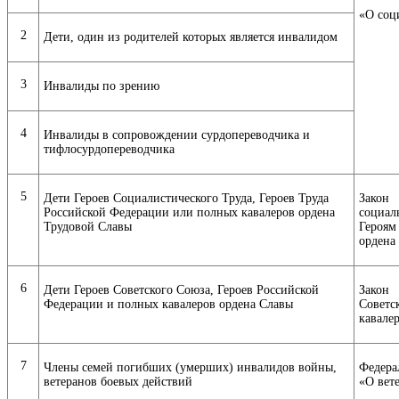
«О соц
2
Дети, один из родителей которых является инвалидом
3
Инвалиды по зрению
4
Инвалиды в сопровождении сурдопереводчика и
тифлосурдопереводчика
5
Дети Героев Социалистического Труда, Героев Труда
Закон
Российской Федерации или полных кавалеров ордена
социал
Трудовой Славы
Героям
ордена
6
Дети Героев Советского Союза, Героев Российской
Закон 
Федерации и полных кавалеров ордена Славы
Советс
кавале
7
Члены семей погибших (умерших) инвалидов войны,
Федера
ветеранов боевых действий
«О вет