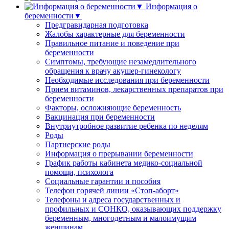
Информация о
беременности▼
Предгравидарная подготовка
Жалобы характерные для беременности
Правильное питание и поведение при
беременности
Симптомы, требующие незамедлительного
обращения к врачу акушер-гинекологу
Необходимые исследования при беременности
Прием витаминов, лекарственных препаратов при
беременности
Факторы, осложняющие беременность
Вакцинация при беременности
Внутриутробное развитие ребенка по неделям
Роды
Партнерские роды
Информация о прерывании беременности
График работы кабинета медико-социальной
помощи, психолога
Социальные гарантии и пособия
Телефон горячей линии «Стоп-аборт»
Телефоны и адреса государственных и
профильных и СОНКО, оказывающих поддержку
беременным, многодетным и малоимущим
женщинам