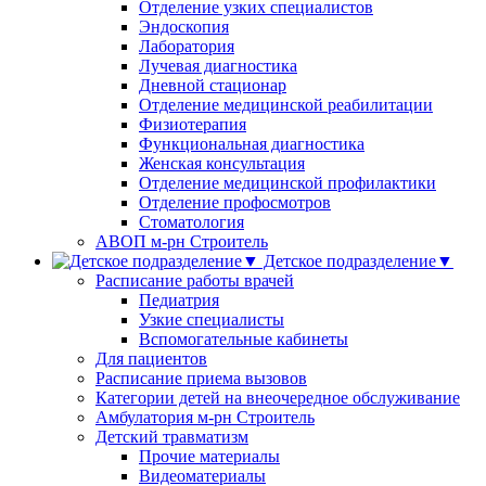
Отделение узких специалистов
Эндоскопия
Лаборатория
Лучевая диагностика
Дневной стационар
Отделение медицинской реабилитации
Физиотерапия
Функциональная диагностика
Женская консультация
Отделение медицинской профилактики
Отделение профосмотров
Стоматология
АВОП м-рн Строитель
Детское подразделение▼
Расписание работы врачей
Педиатрия
Узкие специалисты
Вспомогательные кабинеты
Для пациентов
Расписание приема вызовов
Категории детей на внеочередное обслуживание
Амбулатория м-рн Строитель
Детский травматизм
Прочие материалы
Видеоматериалы