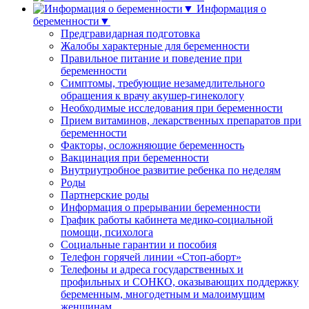
Информация о
беременности▼
Предгравидарная подготовка
Жалобы характерные для беременности
Правильное питание и поведение при
беременности
Симптомы, требующие незамедлительного
обращения к врачу акушер-гинекологу
Необходимые исследования при беременности
Прием витаминов, лекарственных препаратов при
беременности
Факторы, осложняющие беременность
Вакцинация при беременности
Внутриутробное развитие ребенка по неделям
Роды
Партнерские роды
Информация о прерывании беременности
График работы кабинета медико-социальной
помощи, психолога
Социальные гарантии и пособия
Телефон горячей линии «Стоп-аборт»
Телефоны и адреса государственных и
профильных и СОНКО, оказывающих поддержку
беременным, многодетным и малоимущим
женщинам