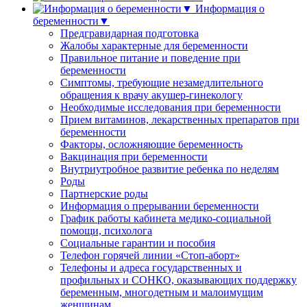
Информация о
беременности▼
Предгравидарная подготовка
Жалобы характерные для беременности
Правильное питание и поведение при
беременности
Симптомы, требующие незамедлительного
обращения к врачу акушер-гинекологу
Необходимые исследования при беременности
Прием витаминов, лекарственных препаратов при
беременности
Факторы, осложняющие беременность
Вакцинация при беременности
Внутриутробное развитие ребенка по неделям
Роды
Партнерские роды
Информация о прерывании беременности
График работы кабинета медико-социальной
помощи, психолога
Социальные гарантии и пособия
Телефон горячей линии «Стоп-аборт»
Телефоны и адреса государственных и
профильных и СОНКО, оказывающих поддержку
беременным, многодетным и малоимущим
женщинам