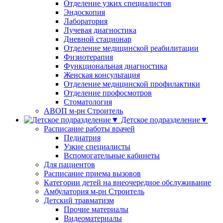
Отделение узких специалистов
Эндоскопия
Лаборатория
Лучевая диагностика
Дневной стационар
Отделение медицинской реабилитации
Физиотерапия
Функциональная диагностика
Женская консультация
Отделение медицинской профилактики
Отделение профосмотров
Стоматология
АВОП м-рн Строитель
Детское подразделение▼
Расписание работы врачей
Педиатрия
Узкие специалисты
Вспомогательные кабинеты
Для пациентов
Расписание приема вызовов
Категории детей на внеочередное обслуживание
Амбулатория м-рн Строитель
Детский травматизм
Прочие материалы
Видеоматериалы