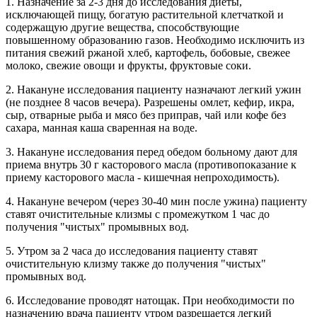
1. Назначение за 2-3 дня до исследования диеты,
исключающей пищу, богатую растительной клетчаткой и
содержащую другие вещества, способствующие
повышенному образованию газов. Необходимо исключить из
питания свежий ржаной хлеб, картофель, бобовые, свежее
молоко, свежие овощи и фрукты, фруктовые соки.
2. Накануне исследования пациенту назначают легкий ужин
(не позднее 8 часов вечера). Разрешены омлет, кефир, икра,
сыр, отварные рыба и мясо без приправ, чай или кофе без
сахара, манная каша сваренная на воде.
3. Накануне исследования перед обедом больному дают для
приема внутрь 30 г касторового масла (противопоказание к
приему касторового масла - кишечная непроходимость).
4. Накануне вечером (через 30-40 мин после ужина) пациенту
ставят очистительные клизмы с промежутком 1 час до
получения "чистых" промывных вод.
5. Утром за 2 часа до исследования пациенту ставят
очистительную клизму также до получения "чистых"
промывных вод.
6. Исследование проводят натощак. При необходимости по
назначению врача пациенту утром разрешается легкий