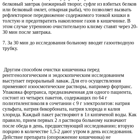
белковый завтрак (нежирный творог, суфле из взбитых белков
или белковый омлет, отварная рыба), что позволяет вызвать
рефлекторное передвижение содержимого тонкой кишки в
толстую и предотвратить накопление газов в кишечнике. В
этом случае утреннюю очистительную клизму ставят через 20-
30 мин после завтрака.
7. За 30 мин до исследования больному вводят газоотводную
трубку.
Другим способом очистки кишечника перед
рентгенологическим и эндоскопическим исследованием
выступает пероральный лаваж. Для его осуществления
применяют изоосмотические растворы, например фортранс.
Упаковка фортранса, предназначенная для одного пациента,
состоит из четырех пакетов, содержащих по 64 г
полиэтиленгликоля в сочетании с 9 г электролитов: натрия
сульфата, натрия бикорбоната, натрия хлорида и калия
хлорида. Каждый пакет растворяют в 1л кипяченой воды. Как
правило, прием первых 2 л раствора больному назначают
после обеда в день, предшествующий исследованию; вторую
порцию в количестве 1,5-2 дают утром в день исследования.
Действие препарата (опорожнение кишечника) не