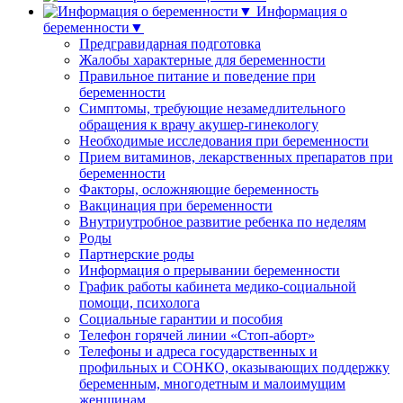
Информация о
беременности▼
Предгравидарная подготовка
Жалобы характерные для беременности
Правильное питание и поведение при
беременности
Симптомы, требующие незамедлительного
обращения к врачу акушер-гинекологу
Необходимые исследования при беременности
Прием витаминов, лекарственных препаратов при
беременности
Факторы, осложняющие беременность
Вакцинация при беременности
Внутриутробное развитие ребенка по неделям
Роды
Партнерские роды
Информация о прерывании беременности
График работы кабинета медико-социальной
помощи, психолога
Социальные гарантии и пособия
Телефон горячей линии «Стоп-аборт»
Телефоны и адреса государственных и
профильных и СОНКО, оказывающих поддержку
беременным, многодетным и малоимущим
женщинам