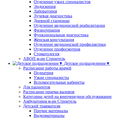
Отделение узких специалистов
Эндоскопия
Лаборатория
Лучевая диагностика
Дневной стационар
Отделение медицинской реабилитации
Физиотерапия
Функциональная диагностика
Женская консультация
Отделение медицинской профилактики
Отделение профосмотров
Стоматология
АВОП м-рн Строитель
Детское подразделение▼
Расписание работы врачей
Педиатрия
Узкие специалисты
Вспомогательные кабинеты
Для пациентов
Расписание приема вызовов
Категории детей на внеочередное обслуживание
Амбулатория м-рн Строитель
Детский травматизм
Прочие материалы
Видеоматериалы