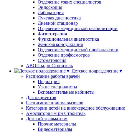
Отделение узких специалистов
Эндоскопия
Лаборатория
Лучевая диагностика
Дневной стационар
Отделение медицинской реабилитации
Физиотерапия
Функциональная диагностика
Женская консультация
Отделение медицинской профилактики
Отделение профосмотров
Стоматология
АВОП м-рн Строитель
Детское подразделение▼
Расписание работы врачей
Педиатрия
Узкие специалисты
Вспомогательные кабинеты
Для пациентов
Расписание приема вызовов
Категории детей на внеочередное обслуживание
Амбулатория м-рн Строитель
Детский травматизм
Прочие материалы
Видеоматериалы