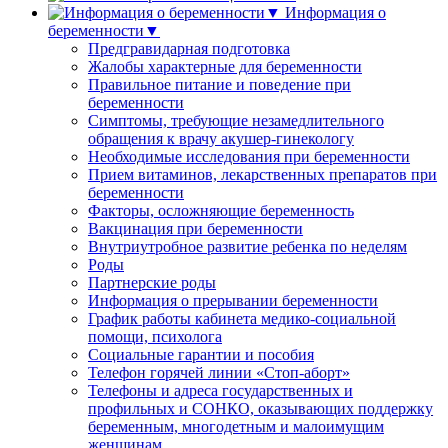
Информация о
беременности▼
Предгравидарная подготовка
Жалобы характерные для беременности
Правильное питание и поведение при
беременности
Симптомы, требующие незамедлительного
обращения к врачу акушер-гинекологу
Необходимые исследования при беременности
Прием витаминов, лекарственных препаратов при
беременности
Факторы, осложняющие беременность
Вакцинация при беременности
Внутриутробное развитие ребенка по неделям
Роды
Партнерские роды
Информация о прерывании беременности
График работы кабинета медико-социальной
помощи, психолога
Социальные гарантии и пособия
Телефон горячей линии «Стоп-аборт»
Телефоны и адреса государственных и
профильных и СОНКО, оказывающих поддержку
беременным, многодетным и малоимущим
женщинам