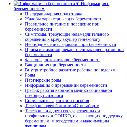
Информация о
беременности▼
Предгравидарная подготовка
Жалобы характерные для беременности
Правильное питание и поведение при
беременности
Симптомы, требующие незамедлительного
обращения к врачу акушер-гинекологу
Необходимые исследования при беременности
Прием витаминов, лекарственных препаратов при
беременности
Факторы, осложняющие беременность
Вакцинация при беременности
Внутриутробное развитие ребенка по неделям
Роды
Партнерские роды
Информация о прерывании беременности
График работы кабинета медико-социальной
помощи, психолога
Социальные гарантии и пособия
Телефон горячей линии «Стоп-аборт»
Телефоны и адреса государственных и
профильных и СОНКО, оказывающих поддержку
беременным, многодетным и малоимущим
женщинам