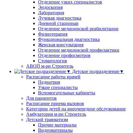
Отделение узких специалистов
Эндоскопия
Лаборатория
Лучевая диагностика
Дневной стационар
Отделение медицинской реабилитации
Физиотерапия
Функциональная диагностика
Женская консультация
Отделение медицинской профилактики
Отделение профосмотров
Стоматология
АВОП м-рн Строитель
Детское подразделение▼
Расписание работы врачей
Педиатрия
Узкие специалисты
Вспомогательные кабинеты
Для пациентов
Расписание приема вызовов
Категории детей на внеочередное обслуживание
Амбулатория м-рн Строитель
Детский травматизм
Прочие материалы
Видеоматериалы