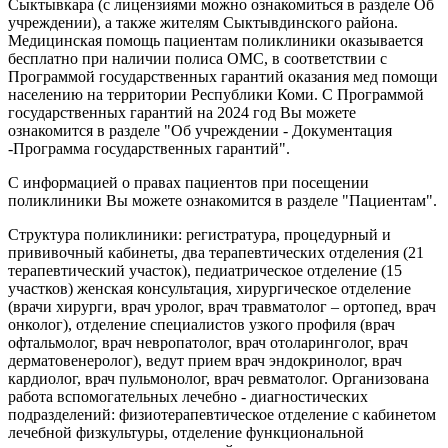
Сыктывкара (с лицензиями можно ознакомиться в разделе Об
учреждении), а также жителям Сыктывдинского района.
Медицинская помощь пациентам поликлиники оказывается
бесплатно при наличии полиса ОМС, в соответствии с
Программой государственных гарантий оказания мед помощи
населению на территории Республики Коми. С Программой
государственных гарантий на 2024 год Вы можете
ознакомится в разделе "Об учреждении - Документация
-Программа государственных гарантий".
С информацией о правах пациентов при посещении
поликлиники Вы можете ознакомится в разделе "Пациентам".
Структура поликлиники: регистратура, процедурный и
прививочный кабинеты, два терапевтических отделения (21
терапевтический участок), педиатрическое отделение (15
участков) женская консультация, хирургическое отделение
(врачи хирурги, врач уролог, врач травматолог – ортопед, врач
онколог), отделение специалистов узкого профиля (врач
офтальмолог, врач невропатолог, врач отоларинголог, врач
дерматовенеролог), ведут прием врач эндокринолог, врач
кардиолог, врач пульмонолог, врач ревматолог. Организована
работа вспомогательных лечебно - диагностических
подразделений: физиотерапевтическое отделение с кабинетом
лечебной физкультуры, отделение функциональной