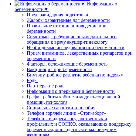
Информация о
беременности▼
Предгравидарная подготовка
Жалобы характерные для беременности
Правильное питание и поведение при
беременности
Симптомы, требующие незамедлительного
обращения к врачу акушер-гинекологу
Необходимые исследования при беременности
Прием витаминов, лекарственных препаратов при
беременности
Факторы, осложняющие беременность
Вакцинация при беременности
Внутриутробное развитие ребенка по неделям
Роды
Партнерские роды
Информация о прерывании беременности
График работы кабинета медико-социальной
помощи, психолога
Социальные гарантии и пособия
Телефон горячей линии «Стоп-аборт»
Телефоны и адреса государственных и
профильных и СОНКО, оказывающих поддержку
беременным, многодетным и малоимущим
женщинам