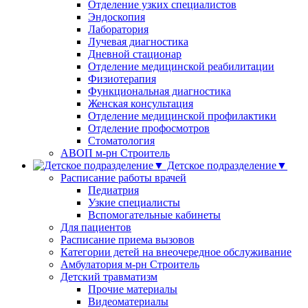
Отделение узких специалистов
Эндоскопия
Лаборатория
Лучевая диагностика
Дневной стационар
Отделение медицинской реабилитации
Физиотерапия
Функциональная диагностика
Женская консультация
Отделение медицинской профилактики
Отделение профосмотров
Стоматология
АВОП м-рн Строитель
Детское подразделение▼
Расписание работы врачей
Педиатрия
Узкие специалисты
Вспомогательные кабинеты
Для пациентов
Расписание приема вызовов
Категории детей на внеочередное обслуживание
Амбулатория м-рн Строитель
Детский травматизм
Прочие материалы
Видеоматериалы