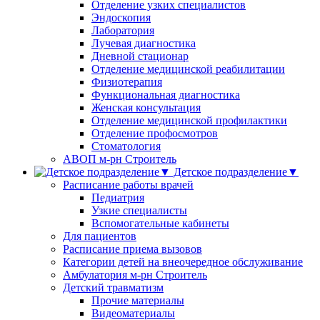
Отделение узких специалистов
Эндоскопия
Лаборатория
Лучевая диагностика
Дневной стационар
Отделение медицинской реабилитации
Физиотерапия
Функциональная диагностика
Женская консультация
Отделение медицинской профилактики
Отделение профосмотров
Стоматология
АВОП м-рн Строитель
Детское подразделение▼
Расписание работы врачей
Педиатрия
Узкие специалисты
Вспомогательные кабинеты
Для пациентов
Расписание приема вызовов
Категории детей на внеочередное обслуживание
Амбулатория м-рн Строитель
Детский травматизм
Прочие материалы
Видеоматериалы