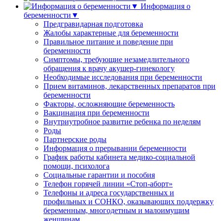
Информация о
беременности▼
Предгравидарная подготовка
Жалобы характерные для беременности
Правильное питание и поведение при
беременности
Симптомы, требующие незамедлительного
обращения к врачу акушер-гинекологу
Необходимые исследования при беременности
Прием витаминов, лекарственных препаратов при
беременности
Факторы, осложняющие беременность
Вакцинация при беременности
Внутриутробное развитие ребенка по неделям
Роды
Партнерские роды
Информация о прерывании беременности
График работы кабинета медико-социальной
помощи, психолога
Социальные гарантии и пособия
Телефон горячей линии «Стоп-аборт»
Телефоны и адреса государственных и
профильных и СОНКО, оказывающих поддержку
беременным, многодетным и малоимущим
женщинам