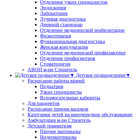
Отделение узких специалистов
Эндоскопия
Лаборатория
Лучевая диагностика
Дневной стационар
Отделение медицинской реабилитации
Физиотерапия
Функциональная диагностика
Женская консультация
Отделение медицинской профилактики
Отделение профосмотров
Стоматология
АВОП м-рн Строитель
Детское подразделение▼
Расписание работы врачей
Педиатрия
Узкие специалисты
Вспомогательные кабинеты
Для пациентов
Расписание приема вызовов
Категории детей на внеочередное обслуживание
Амбулатория м-рн Строитель
Детский травматизм
Прочие материалы
Видеоматериалы