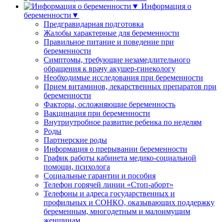
Информация о
беременности▼
Предгравидарная подготовка
Жалобы характерные для беременности
Правильное питание и поведение при
беременности
Симптомы, требующие незамедлительного
обращения к врачу акушер-гинекологу
Необходимые исследования при беременности
Прием витаминов, лекарственных препаратов при
беременности
Факторы, осложняющие беременность
Вакцинация при беременности
Внутриутробное развитие ребенка по неделям
Роды
Партнерские роды
Информация о прерывании беременности
График работы кабинета медико-социальной
помощи, психолога
Социальные гарантии и пособия
Телефон горячей линии «Стоп-аборт»
Телефоны и адреса государственных и
профильных и СОНКО, оказывающих поддержку
беременным, многодетным и малоимущим
женщинам