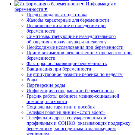
Информация о
беременности▼
Предгравидарная подготовка
Жалобы характерные для беременности
Правильное питание и поведение при
беременности
Симптомы, требующие незамедлительного
обращения к врачу акушер-гинекологу
Необходимые исследования при беременности
Прием витаминов, лекарственных препаратов при
беременности
Факторы, осложняющие беременность
Вакцинация при беременности
Внутриутробное развитие ребенка по неделям
Роды
Партнерские роды
Информация о прерывании беременности
График работы кабинета медико-социальной
помощи, психолога
Социальные гарантии и пособия
Телефон горячей линии «Стоп-аборт»
Телефоны и адреса государственных и
профильных и СОНКО, оказывающих поддержку
беременным, многодетным и малоимущим
женщинам