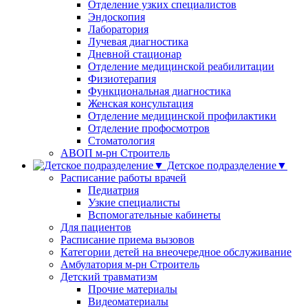
Отделение узких специалистов
Эндоскопия
Лаборатория
Лучевая диагностика
Дневной стационар
Отделение медицинской реабилитации
Физиотерапия
Функциональная диагностика
Женская консультация
Отделение медицинской профилактики
Отделение профосмотров
Стоматология
АВОП м-рн Строитель
Детское подразделение▼
Расписание работы врачей
Педиатрия
Узкие специалисты
Вспомогательные кабинеты
Для пациентов
Расписание приема вызовов
Категории детей на внеочередное обслуживание
Амбулатория м-рн Строитель
Детский травматизм
Прочие материалы
Видеоматериалы