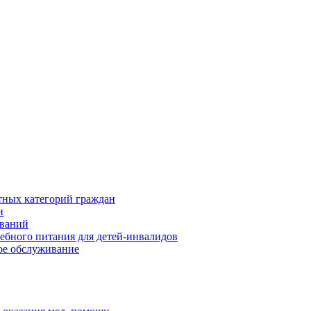
тных категорий граждан
и
еваний
ебного питания для детей-инвалидов
ое обслуживание