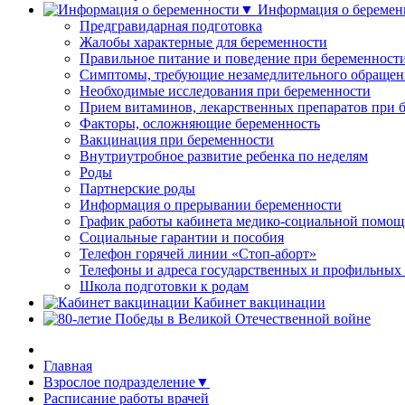
Информация о береме
Предгравидарная подготовка
Жалобы характерные для беременности
Правильное питание и поведение при беременност
Симптомы, требующие незамедлительного обращени
Необходимые исследования при беременности
Прием витаминов, лекарственных препаратов при 
Факторы, осложняющие беременность
Вакцинация при беременности
Внутриутробное развитие ребенка по неделям
Роды
Партнерские роды
Информация о прерывании беременности
График работы кабинета медико-социальной помощ
Социальные гарантии и пособия
Телефон горячей линии «Стоп-аборт»
Телефоны и адреса государственных и профильн
Школа подготовки к родам
Кабинет вакцинации
Главная
Взрослое подразделение▼
Расписание работы врачей