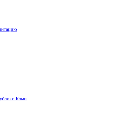
илитацию
публики Коми