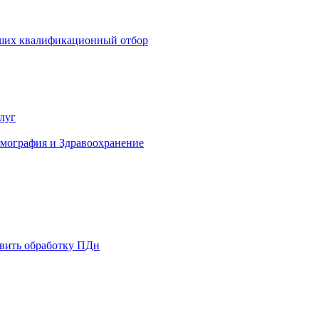
дших квалификационный отбор
луг
емография и Здравоохранение
твить обработку ПДн