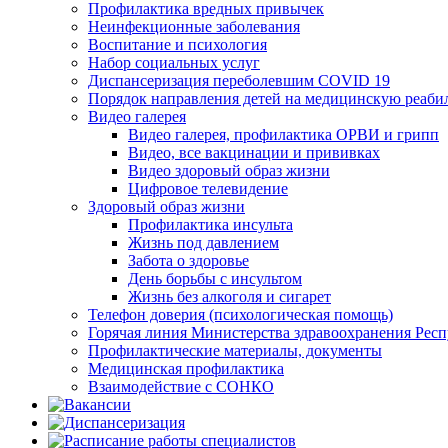
Профилактика вредных привычек
Неинфекционные заболевания
Воспитание и психология
Набор социальных услуг
Диспансеризация переболевшим COVID 19
Порядок направления детей на медицинскую реаб
Видео галерея
Видео галерея, профилактика ОРВИ и грипп
Видео, все вакцинации и прививках
Видео здоровый образ жизни
Цифровое телевидение
Здоровый образ жизни
Профилактика инсульта
Жизнь под давлением
Забота о здоровье
День борьбы с инсультом
Жизнь без алкоголя и сигарет
Телефон доверия (психологическая помощь)
Горячая линия Министерства здравоохранения Рес
Профилактические материалы, документы
Медицинская профилактика
Взаимодействие с СОНКО