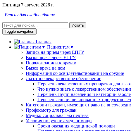
Пятница 7 августа 2026 г.
Версия для слабовидящих
Искать
Toggle navigation
Главная
Пациентам▼
Запись на прием через ЕПГУ
Вызов врача через ЕПГУ
Порядок записи к врачам
Вызов врача на дом
Информация об освидетельствовании на оружие
Льготное лекарственное обеспечение
Перечень лекарственных препаратов для льго
Что нужно знать о лекарственном обеспечени
Перечень групп населения и категорий забол
Перечень специализированных продуктов леч
Категории граждан, имеющих право на внеочередн
Профосмотр для граждан
Медико-социальная экспертиза
Условия получения мед. помощи
Сроки оказания медицинской помощи