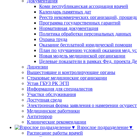
Документация
Коми республиканская ассоциация врачей
Календарь памятных дат
Реестр некоммерческих организаций, проше
Программа государственных гарантий
Нормативная документация
Политика обработки персональных данных
Охрана труда
Оказание бесплатной юридической помощи
План по улучшению условий оказания мед. ус
Новая модель медицинской организации
Целевые показатели в рамках Фед. проекта Д
Лицензии
Вышестоящие и контролирующие органы
Страховые медицинские организации
Устав ГБУЗ РК ЭГП
Информация для специалистов
Участки обслуживания
Доступная среда
Электронная форма заявления о намерении осущес
Медицинские работники
Антитеррор
Клинические рекомендации
Взрослое подразделение▼
Расписание работы врачей