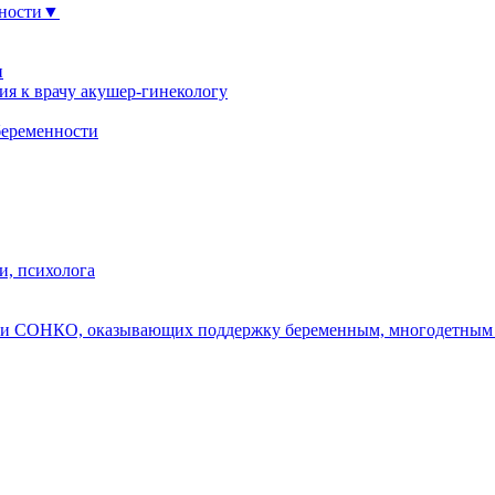
нности▼
и
я к врачу акушер-гинекологу
беременности
и, психолога
ых и СОНКО, оказывающих поддержку беременным, многодетны