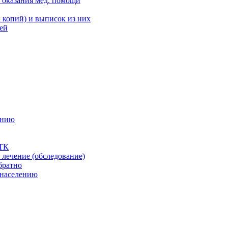
о оказания мед. помощи
 копий) и выписок из них
ей
анию
 ТК
лечение (обследование)
братно
 населению