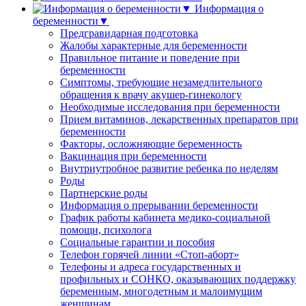
Информация о
беременности▼
Предгравидарная подготовка
Жалобы характерные для беременности
Правильное питание и поведение при
беременности
Симптомы, требующие незамедлительного
обращения к врачу акушер-гинекологу
Необходимые исследования при беременности
Прием витаминов, лекарственных препаратов при
беременности
Факторы, осложняющие беременность
Вакцинация при беременности
Внутриутробное развитие ребенка по неделям
Роды
Партнерские роды
Информация о прерывании беременности
График работы кабинета медико-социальной
помощи, психолога
Социальные гарантии и пособия
Телефон горячей линии «Стоп-аборт»
Телефоны и адреса государственных и
профильных и СОНКО, оказывающих поддержку
беременным, многодетным и малоимущим
женщинам