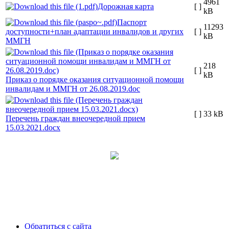
4961
Дорожная карта
[ ]
kB
Паспорт
11293
доступности+план адаптации инвалидов и других
[ ]
kB
ММГН
218
[ ]
kB
Приказ о порядке оказания ситуационной помощи
инвалидам и ММГН от 26.08.2019.doc
[ ]
33 kB
Перечень граждан внеочередной прием
15.03.2021.docx
Обратиться с сайта