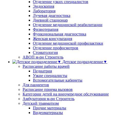
Отделение узких специалистов
Эндоскопия
Лаборатория
Лучевая диагностика
Дневной стационар
Отделение медицинской реабилитации
Физиотерапия
Функциональная диагностика
Женская консультация
Отделение медицинской профилактики
Отделение профосмотров
Стоматология
АВОП м-рн Строитель
Детское подразделение▼
Расписание работы врачей
Педиатрия
Узкие специалисты
Вспомогательные кабинеты
Для пациентов
Расписание приема вызовов
Категории детей на внеочередное обслуживание
Амбулатория м-рн Строитель
Детский травматизм
Прочие материалы
Видеоматериалы