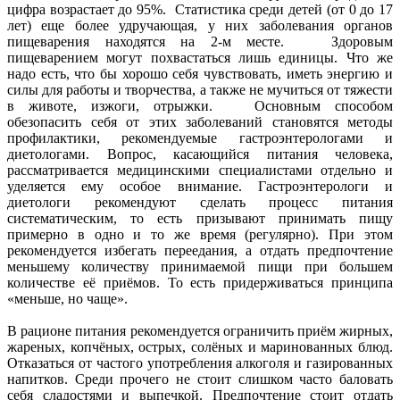
цифра возрастает до 95%. Статистика среди детей (от 0 до 17
лет) еще более удручающая, у них заболевания органов
пищеварения находятся на 2-м месте. Здоровым
пищеварением могут похвастаться лишь единицы. Что же
надо есть, что бы хорошо себя чувствовать, иметь энергию и
силы для работы и творчества, а также не мучиться от тяжести
в животе, изжоги, отрыжки. Основным способом
обезопасить себя от этих заболеваний становятся методы
профилактики, рекомендуемые гастроэнтерологами и
диетологами. Вопрос, касающийся питания человека,
рассматривается медицинскими специалистами отдельно и
уделяется ему особое внимание. Гастроэнтерологи и
диетологи рекомендуют сделать процесс питания
систематическим, то есть призывают принимать пищу
примерно в одно и то же время (регулярно). При этом
рекомендуется избегать переедания, а отдать предпочтение
меньшему количеству принимаемой пищи при большем
количестве её приёмов. То есть придерживаться принципа
«меньше, но чаще».
В рационе питания рекомендуется ограничить приём жирных,
жареных, копчёных, острых, солёных и маринованных блюд.
Отказаться от частого употребления алкоголя и газированных
напитков. Среди прочего не стоит слишком часто баловать
себя сладостями и выпечкой. Предпочтение стоит отдать