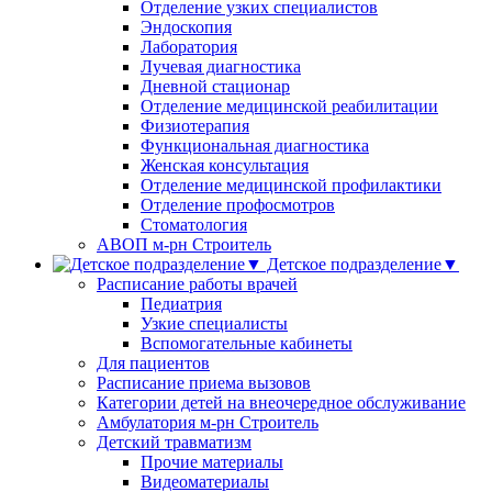
Отделение узких специалистов
Эндоскопия
Лаборатория
Лучевая диагностика
Дневной стационар
Отделение медицинской реабилитации
Физиотерапия
Функциональная диагностика
Женская консультация
Отделение медицинской профилактики
Отделение профосмотров
Стоматология
АВОП м-рн Строитель
Детское подразделение▼
Расписание работы врачей
Педиатрия
Узкие специалисты
Вспомогательные кабинеты
Для пациентов
Расписание приема вызовов
Категории детей на внеочередное обслуживание
Амбулатория м-рн Строитель
Детский травматизм
Прочие материалы
Видеоматериалы