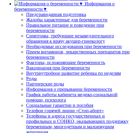
Информация о
беременности▼
Предгравидарная подготовка
Жалобы характерные для беременности
Правильное питание и поведение при
беременности
Симптомы, требующие незамедлительного
обращения к врачу акушер-гинекологу
Необходимые исследования при беременности
Прием витаминов, лекарственных препаратов при
беременности
Факторы, осложняющие беременность
Вакцинация при беременности
Внутриутробное развитие ребенка по неделям
Роды
Партнерские роды
Информация о прерывании беременности
График работы кабинета медико-социальной
помощи, психолога
Социальные гарантии и пособия
Телефон горячей линии «Стоп-аборт»
Телефоны и адреса государственных и
профильных и СОНКО, оказывающих поддержку
беременным, многодетным и малоимущим
женщинам