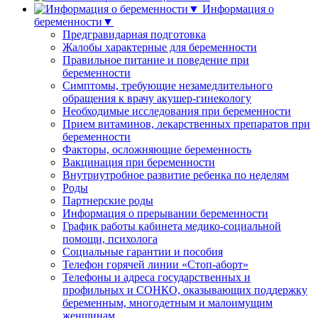
Информация о
беременности▼
Предгравидарная подготовка
Жалобы характерные для беременности
Правильное питание и поведение при
беременности
Симптомы, требующие незамедлительного
обращения к врачу акушер-гинекологу
Необходимые исследования при беременности
Прием витаминов, лекарственных препаратов при
беременности
Факторы, осложняющие беременность
Вакцинация при беременности
Внутриутробное развитие ребенка по неделям
Роды
Партнерские роды
Информация о прерывании беременности
График работы кабинета медико-социальной
помощи, психолога
Социальные гарантии и пособия
Телефон горячей линии «Стоп-аборт»
Телефоны и адреса государственных и
профильных и СОНКО, оказывающих поддержку
беременным, многодетным и малоимущим
женщинам