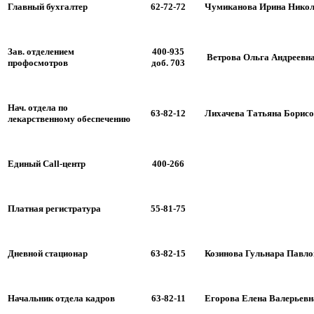
Главный бухгалтер
62-72-72
Чумиканова Ирина Никол
Зав. отделением
400-935
Ветрова Ольга Андреевн
профосмотров
доб. 703
Нач. отдела по
63-82-12
Лихачева Татьяна Борис
лекарственному обеспечению
Единый Call-центр
400-266
Платная регистратура
55-81-75
Дневной стационар
63-82-15
Козинова Гульнара Павло
Начальник отдела кадров
63-82-11
Егорова Елена Валерьевн