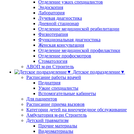
Отделение узких специалистов
Эндоскопия
Лаборатория
Лучевая диагностика
Дневной стационар
Отделение медицинской реабилитации
Физиотерапия
Функциональная диагностика
Женская консультация
Отделение медицинской профилактики
Отделение профосмотров
Стоматология
АВОП м-рн Строитель
Детское подразделение▼
Расписание работы врачей
Педиатрия
Узкие специалисты
Вспомогательные кабинеты
Для пациентов
Расписание приема вызовов
Категории детей на внеочередное обслуживание
Амбулатория м-рн Строитель
Детский травматизм
Прочие материалы
Видеоматериалы