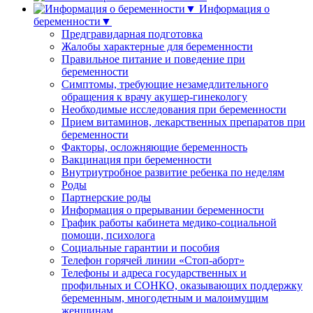
Информация о
беременности▼
Предгравидарная подготовка
Жалобы характерные для беременности
Правильное питание и поведение при
беременности
Симптомы, требующие незамедлительного
обращения к врачу акушер-гинекологу
Необходимые исследования при беременности
Прием витаминов, лекарственных препаратов при
беременности
Факторы, осложняющие беременность
Вакцинация при беременности
Внутриутробное развитие ребенка по неделям
Роды
Партнерские роды
Информация о прерывании беременности
График работы кабинета медико-социальной
помощи, психолога
Социальные гарантии и пособия
Телефон горячей линии «Стоп-аборт»
Телефоны и адреса государственных и
профильных и СОНКО, оказывающих поддержку
беременным, многодетным и малоимущим
женщинам