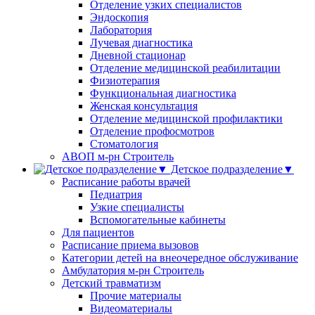
Отделение узких специалистов
Эндоскопия
Лаборатория
Лучевая диагностика
Дневной стационар
Отделение медицинской реабилитации
Физиотерапия
Функциональная диагностика
Женская консультация
Отделение медицинской профилактики
Отделение профосмотров
Стоматология
АВОП м-рн Строитель
Детское подразделение▼
Расписание работы врачей
Педиатрия
Узкие специалисты
Вспомогательные кабинеты
Для пациентов
Расписание приема вызовов
Категории детей на внеочередное обслуживание
Амбулатория м-рн Строитель
Детский травматизм
Прочие материалы
Видеоматериалы