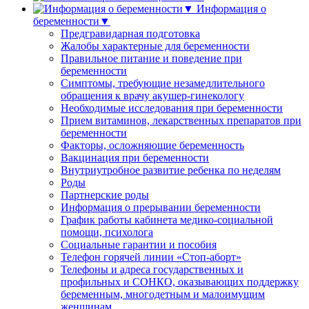
Информация о
беременности▼
Предгравидарная подготовка
Жалобы характерные для беременности
Правильное питание и поведение при
беременности
Симптомы, требующие незамедлительного
обращения к врачу акушер-гинекологу
Необходимые исследования при беременности
Прием витаминов, лекарственных препаратов при
беременности
Факторы, осложняющие беременность
Вакцинация при беременности
Внутриутробное развитие ребенка по неделям
Роды
Партнерские роды
Информация о прерывании беременности
График работы кабинета медико-социальной
помощи, психолога
Социальные гарантии и пособия
Телефон горячей линии «Стоп-аборт»
Телефоны и адреса государственных и
профильных и СОНКО, оказывающих поддержку
беременным, многодетным и малоимущим
женщинам