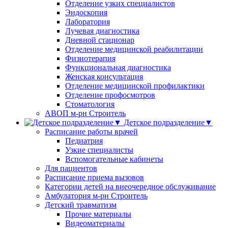
Отделение узких специалистов
Эндоскопия
Лаборатория
Лучевая диагностика
Дневной стационар
Отделение медицинской реабилитации
Физиотерапия
Функциональная диагностика
Женская консультация
Отделение медицинской профилактики
Отделение профосмотров
Стоматология
АВОП м-рн Строитель
Детское подразделение▼
Расписание работы врачей
Педиатрия
Узкие специалисты
Вспомогательные кабинеты
Для пациентов
Расписание приема вызовов
Категории детей на внеочередное обслуживание
Амбулатория м-рн Строитель
Детский травматизм
Прочие материалы
Видеоматериалы