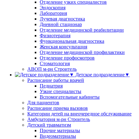
Отделение узких специалистов
Эндоскопия
Лаборатория
Лучевая диагностика
Дневной стационар
Отделение медицинской реабилитации
Физиотерапия
Функциональная диагностика
Женская консультация
Отделение медицинской профилактики
Отделение профосмотров
Стоматология
АВОП м-рн Строитель
Детское подразделение▼
Расписание работы врачей
Педиатрия
Узкие специалисты
Вспомогательные кабинеты
Для пациентов
Расписание приема вызовов
Категории детей на внеочередное обслуживание
Амбулатория м-рн Строитель
Детский травматизм
Прочие материалы
Видеоматериалы