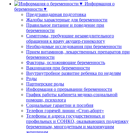
Информация о
беременности▼
Предгравидарная подготовка
Жалобы характерные для беременности
Правильное питание и поведение при
беременности
Симптомы, требующие незамедлительного
обращения к врачу акушер-гинекологу
Необходимые исследования при беременности
Прием витаминов, лекарственных препаратов при
беременности
Факторы, осложняющие беременность
Вакцинация при беременности
Внутриутробное развитие ребенка по неделям
Роды
Партнерские роды
Информация о прерывании беременности
График работы кабинета медико-социальной
помощи, психолога
Социальные гарантии и пособия
Телефон горячей линии «Стоп-аборт»
Телефоны и адреса государственных и
профильных и СОНКО, оказывающих поддержку
беременным, многодетным и малоимущим
женщинам