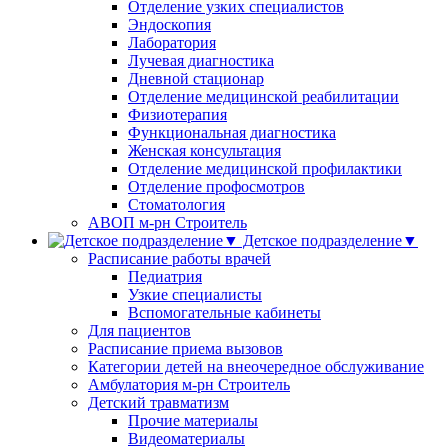
Отделение узких специалистов
Эндоскопия
Лаборатория
Лучевая диагностика
Дневной стационар
Отделение медицинской реабилитации
Физиотерапия
Функциональная диагностика
Женская консультация
Отделение медицинской профилактики
Отделение профосмотров
Стоматология
АВОП м-рн Строитель
Детское подразделение▼
Расписание работы врачей
Педиатрия
Узкие специалисты
Вспомогательные кабинеты
Для пациентов
Расписание приема вызовов
Категории детей на внеочередное обслуживание
Амбулатория м-рн Строитель
Детский травматизм
Прочие материалы
Видеоматериалы