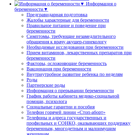
Информация о
беременности▼
Предгравидарная подготовка
Жалобы характерные для беременности
Правильное питание и поведение при
беременности
Симптомы, требующие незамедлительного
обращения к врачу акушер-гинекологу
Необходимые исследования при беременности
Прием витаминов, лекарственных препаратов при
беременности
Факторы, осложняющие беременность
Вакцинация при беременности
Внутриутробное развитие ребенка по неделям
Роды
Партнерские роды
Информация о прерывании беременности
График работы кабинета медико-социальной
помощи, психолога
Социальные гарантии и пособия
Телефон горячей линии «Стоп-аборт»
Телефоны и адреса государственных и
профильных и СОНКО, оказывающих поддержку
беременным, многодетным и малоимущим
женщинам