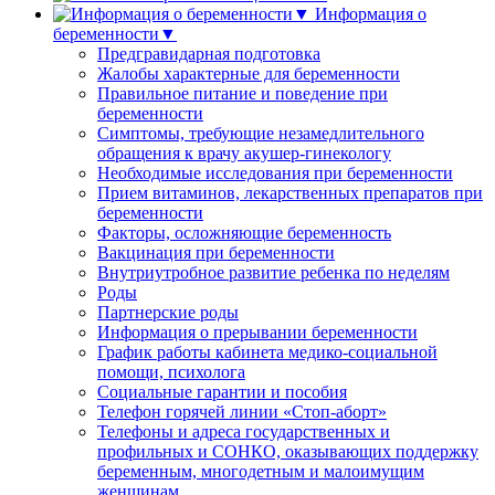
Информация о
беременности▼
Предгравидарная подготовка
Жалобы характерные для беременности
Правильное питание и поведение при
беременности
Симптомы, требующие незамедлительного
обращения к врачу акушер-гинекологу
Необходимые исследования при беременности
Прием витаминов, лекарственных препаратов при
беременности
Факторы, осложняющие беременность
Вакцинация при беременности
Внутриутробное развитие ребенка по неделям
Роды
Партнерские роды
Информация о прерывании беременности
График работы кабинета медико-социальной
помощи, психолога
Социальные гарантии и пособия
Телефон горячей линии «Стоп-аборт»
Телефоны и адреса государственных и
профильных и СОНКО, оказывающих поддержку
беременным, многодетным и малоимущим
женщинам