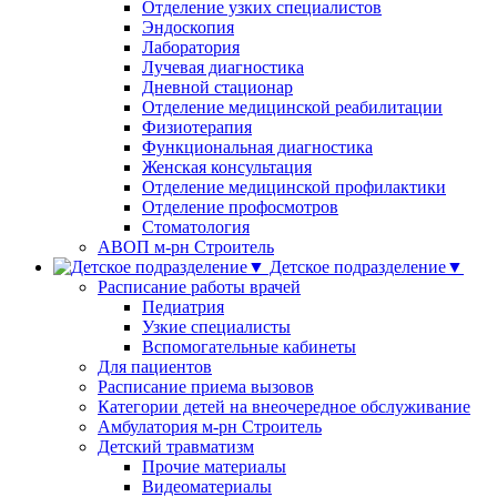
Отделение узких специалистов
Эндоскопия
Лаборатория
Лучевая диагностика
Дневной стационар
Отделение медицинской реабилитации
Физиотерапия
Функциональная диагностика
Женская консультация
Отделение медицинской профилактики
Отделение профосмотров
Стоматология
АВОП м-рн Строитель
Детское подразделение▼
Расписание работы врачей
Педиатрия
Узкие специалисты
Вспомогательные кабинеты
Для пациентов
Расписание приема вызовов
Категории детей на внеочередное обслуживание
Амбулатория м-рн Строитель
Детский травматизм
Прочие материалы
Видеоматериалы