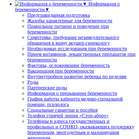
Информация о
беременности▼
Предгравидарная подготовка
Жалобы характерные для беременности
Правильное питание и поведение при
беременности
Симптомы, требующие незамедлительного
обращения к врачу акушер-гинекологу
Необходимые исследования при беременности
Прием витаминов, лекарственных препаратов при
беременности
Факторы, осложняющие беременность
Вакцинация при беременности
Внутриутробное развитие ребенка по неделям
Роды
Партнерские роды
Информация о прерывании беременности
График работы кабинета медико-социальной
помощи, психолога
Социальные гарантии и пособия
Телефон горячей линии «Стоп-аборт»
Телефоны и адреса государственных и
профильных и СОНКО, оказывающих поддержку
беременным, многодетным и малоимущим
женщинам