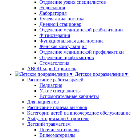
Отделение узких специалистов
Эндоскопия
Лаборатория
Лучевая диагностика
Дневной стационар
Отделение медицинской реабилитации
Физиотерапия
Функциональная диагностика
Женская консультация
Отделение медицинской профилактики
Отделение профосмотров
Стоматология
АВОП м-рн Строитель
Детское подразделение▼
Расписание работы врачей
Педиатрия
Узкие специалисты
Вспомогательные кабинеты
Для пациентов
Расписание приема вызовов
Категории детей на внеочередное обслуживание
Амбулатория м-рн Строитель
Детский травматизм
Прочие материалы
Видеоматериалы