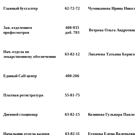
Главный бухгалтер
62-72-72
Чумиканова Ирина Никол
Зав. отделением
400-935
Ветрова Ольга Андреевн
профосмотров
доб. 703
Нач. отдела по
63-82-12
Лихачева Татьяна Борис
лекарственному обеспечению
Единый Call-центр
400-266
Платная регистратура
55-81-75
Дневной стационар
63-82-15
Козинова Гульнара Павло
Начальник отдела кадров
63-82-11
Егорова Елена Валерьевн