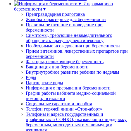
Информация о
беременности▼
Предгравидарная подготовка
Жалобы характерные для беременности
Правильное питание и поведение при
беременности
Симптомы, требующие незамедлительного
обращения к врачу акушер-гинекологу
Необходимые исследования при беременности
Прием витаминов, лекарственных препаратов при
беременности
Факторы, осложняющие беременность
Вакцинация при беременности
Внутриутробное развитие ребенка по неделям
Роды
Партнерские роды
Информация о прерывании беременности
График работы кабинета медико-социальной
помощи, психолога
Социальные гарантии и пособия
Телефон горячей линии «Стоп-аборт»
Телефоны и адреса государственных и
профильных и СОНКО, оказывающих поддержку
беременным, многодетным и малоимущим
женщинам