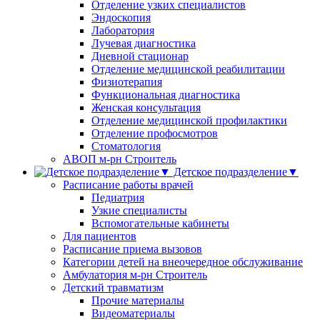
Отделение узких специалистов
Эндоскопия
Лаборатория
Лучевая диагностика
Дневной стационар
Отделение медицинской реабилитации
Физиотерапия
Функциональная диагностика
Женская консультация
Отделение медицинской профилактики
Отделение профосмотров
Стоматология
АВОП м-рн Строитель
Детское подразделение▼
Расписание работы врачей
Педиатрия
Узкие специалисты
Вспомогательные кабинеты
Для пациентов
Расписание приема вызовов
Категории детей на внеочередное обслуживание
Амбулатория м-рн Строитель
Детский травматизм
Прочие материалы
Видеоматериалы