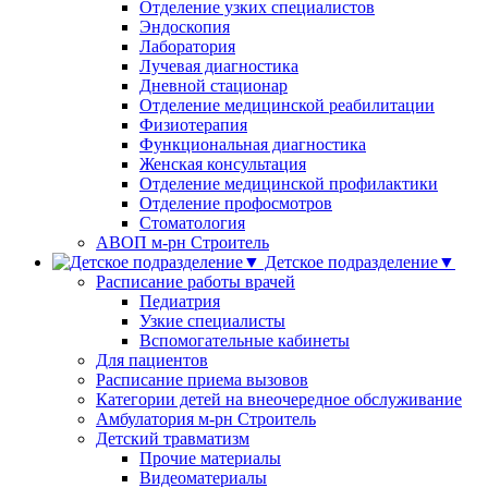
Отделение узких специалистов
Эндоскопия
Лаборатория
Лучевая диагностика
Дневной стационар
Отделение медицинской реабилитации
Физиотерапия
Функциональная диагностика
Женская консультация
Отделение медицинской профилактики
Отделение профосмотров
Стоматология
АВОП м-рн Строитель
Детское подразделение▼
Расписание работы врачей
Педиатрия
Узкие специалисты
Вспомогательные кабинеты
Для пациентов
Расписание приема вызовов
Категории детей на внеочередное обслуживание
Амбулатория м-рн Строитель
Детский травматизм
Прочие материалы
Видеоматериалы