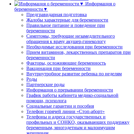
Информация о
беременности▼
Предгравидарная подготовка
Жалобы характерные для беременности
Правильное питание и поведение при
беременности
Симптомы, требующие незамедлительного
обращения к врачу акушер-гинекологу
Необходимые исследования при беременности
Прием витаминов, лекарственных препаратов при
беременности
Факторы, осложняющие беременность
Вакцинация при беременности
Внутриутробное развитие ребенка по неделям
Роды
Партнерские роды
Информация о прерывании беременности
График работы кабинета медико-социальной
помощи, психолога
Социальные гарантии и пособия
Телефон горячей линии «Стоп-аборт»
Телефоны и адреса государственных и
профильных и СОНКО, оказывающих поддержку
беременным, многодетным и малоимущим
женщинам