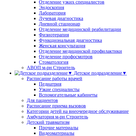
Отделение узких специалистов
Эндоскопия
Лаборатория
Лучевая диагностика
Дневной стационар
Отделение медицинской реабилитации
Физиотерапия
Функциональная диагностика
Женская консультация
Отделение медицинской профилактики
Отделение профосмотров
Стоматология
АВОП м-рн Строитель
Детское подразделение▼
Расписание работы врачей
Педиатрия
Узкие специалисты
Вспомогательные кабинеты
Для пациентов
Расписание приема вызовов
Категории детей на внеочередное обслуживание
Амбулатория м-рн Строитель
Детский травматизм
Прочие материалы
Видеоматериалы