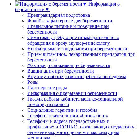
Информация о
беременности▼
Предгравидарная подготовка
Жалобы характерные для беременности
Правильное питание и поведение при
беременности
Симптомы, требующие незамедлительного
обращения к врачу акушер-гинекологу
Необходимые исследования при беременности
Прием витаминов, лекарственных препаратов при
беременности
Факторы, осложняющие беременность
Вакцинация при беременности
Внутриутробное развитие ребенка по неделям
Роды
Партнерские роды
Информация о прерывании беременности
График работы кабинета медико-социальной
помощи, психолога
Социальные гарантии и пособия
Телефон горячей линии «Стоп-аборт»
Телефоны и адреса государственных и
профильных и СОНКО, оказывающих поддержку
беременным, многодетным и малоимущим
женщинам